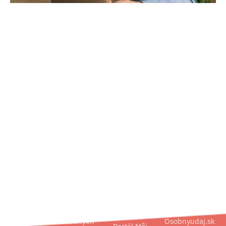
02/ 800 800 80
info@osobnyudaj.sk
Segmenty
Služby
Podpora
O nás
Obec
Ochrana
Referencie
Spoločnosť
osobných
Osobnyudaj.sk