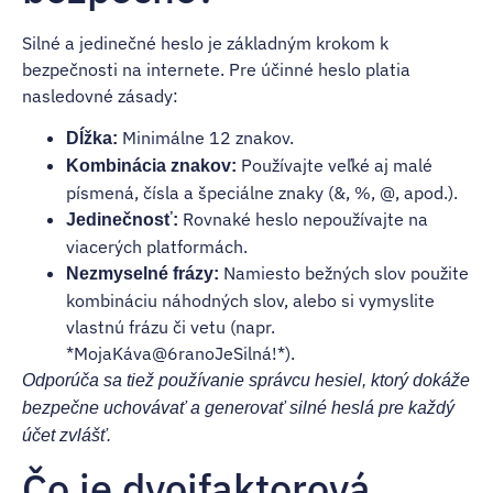
Silné a jedinečné heslo je základným krokom k
bezpečnosti na internete. Pre účinné heslo platia
nasledovné zásady:
Minimálne 12 znakov.
Dĺžka:
Používajte veľké aj malé
Kombinácia znakov:
písmená, čísla a špeciálne znaky (&, %, @, apod.).
Rovnaké heslo nepoužívajte na
Jedinečnosť:
viacerých platformách.
Namiesto bežných slov použite
Nezmyselné frázy:
kombináciu náhodných slov, alebo si vymyslite
vlastnú frázu či vetu (napr.
*MojaKáva@6ranoJeSilná!*).
Odporúča sa tiež používanie správcu hesiel, ktorý dokáže
bezpečne uchovávať a generovať silné heslá pre každý
účet zvlášť.
Čo je dvojfaktorová