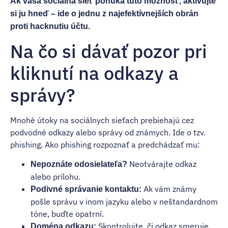
Ak vaša sociálna sieť ponúka túto možnosť, aktivujte
si ju hneď – ide o jednu z najefektívnejších obrán
proti hacknutiu účtu.
Na čo si dávať pozor pri
kliknutí na odkazy a
správy?
Mnohé útoky na sociálnych sieťach prebiehajú cez
podvodné odkazy alebo správy od známych. Ide o tzv.
phishing. Ako phishing rozpoznať a predchádzať mu:
Neotvárajte odkaz
Nepoznáte odosielateľa?
alebo prílohu.
Ak vám známy
Podivné správanie kontaktu:
pošle správu v inom jazyku alebo v neštandardnom
tóne, buďte opatrní.
Skontrolujte, či odkaz smeruje
Doména odkazu: