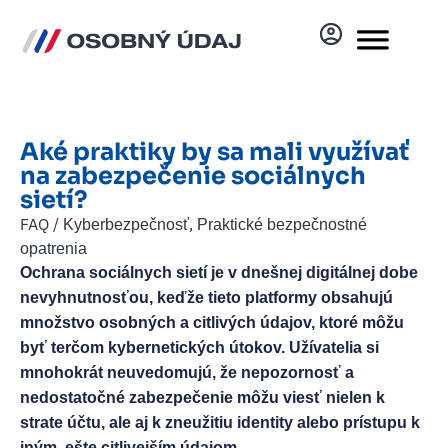
Aké praktiky by sa mali využívať
na zabezpečenie sociálnych
sietí?
FAQ /
,
Kyberbezpečnosť
Praktické bezpečnostné
opatrenia
Ochrana sociálnych sietí je v dnešnej digitálnej dobe
nevyhnutnosťou, keďže tieto platformy obsahujú
množstvo osobných a citlivých údajov, ktoré môžu
byť terčom kybernetických útokov. Užívatelia si
mnohokrát neuvedomujú, že nepozornosť a
nedostatočné zabezpečenie môžu viesť nielen k
strate účtu, ale aj k zneužitiu identity alebo prístupu k
iným, ešte citlivejším údajom.