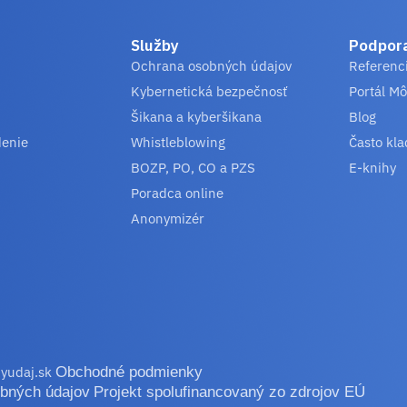
Služby
Podpor
Ochrana osobných údajov
Referenc
Kybernetická bezpečnosť
Portál Mô
Šikana a kyberšikana
Blog
denie
Whistleblowing
Často kla
BOZP, PO, CO a PZS
E-knihy
Poradca online
Anonymizér
yudaj.sk
Obchodné podmienky
bných údajov
Projekt spolufinancovaný zo zdrojov EÚ