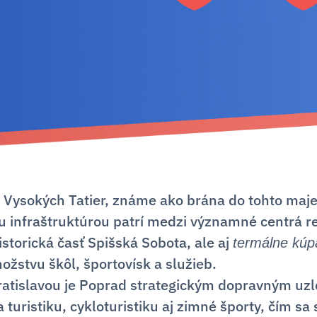
 Vysokých Tatier, známe ako brána do tohto maje
 infraštruktúrou patrí medzi významné centrá re
storická časť Spišská Sobota, ale aj
termálne kúp
žstvu škôl, športovísk a služieb.
ratislavou je Poprad strategickým dopravným uz
turistiku, cykloturistiku aj zimné športy, čím s