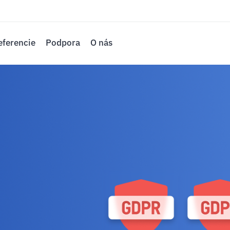
eferencie
Podpora
O nás