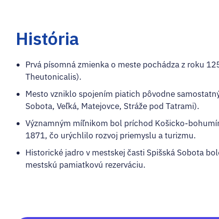
História
Prvá písomná zmienka o meste pochádza z roku 1256
Theutonicalis).
Mesto vzniklo spojením piatich pôvodne samostatný
Sobota, Veľká, Matejovce, Stráže pod Tatrami).
Významným míľnikom bol príchod Košicko-bohumíns
1871, čo urýchlilo rozvoj priemyslu a turizmu.
Historické jadro v mestskej časti Spišská Sobota bo
mestskú pamiatkovú rezerváciu.