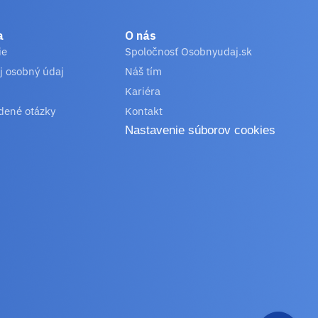
a
O nás
ie
Spoločnosť Osobnyudaj.sk
j osobný údaj
Náš tím
Kariéra
dené otázky
Kontakt
Nastavenie súborov cookies