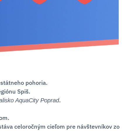
státneho pohoria.
giónu Spiš.
.
alisko AquaCity Poprad
lom.
a stáva celoročným cieľom pre návštevníkov zo