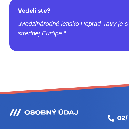
Vedeli ste?
„Medzinárodné letisko Poprad-Tatry je 
strednej Európe.“
02/