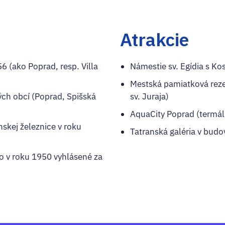
Atrakcie
 (ako Poprad, resp. Villa
Námestie sv. Egídia s Kos
Mestská pamiatková reze
ch obcí (Poprad, Spišská
sv. Juraja)
AquaCity Poprad (termál
kej železnice v roku
Tatranská galéria v budo
lo v roku 1950 vyhlásené za