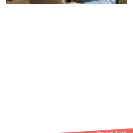
02/ 800 800 80
info@osobnyudaj.sk
Segmenty
Služby
Podpora
O nás
Obec
Ochrana
Referencie
Spoločnosť
osobných
Osobnyudaj.sk