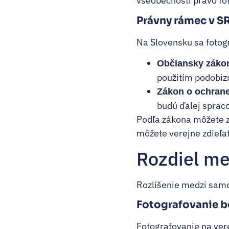
všeobecnosti právo fo
Právny rámec v S
Na Slovensku sa fotog
Občiansky záko
použitím podobiz
Zákon o ochran
budú ďalej spraco
Podľa zákona môžete zh
môžete verejne zdieľať
Rozdiel me
Rozlíšenie medzi samot
Fotografovanie b
Fotografovanie na vere