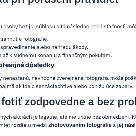
iu osoby bez jej súhlasu a tá následne podá sťažnosť, mô
tiahnutie fotografie,
ospravedlnenie alebo náhradu škody,
e až k súdnemu konaniu a finančným pokutám.
ofesijné dôsledky
y nenastanú, nevhodne zverejnená fotografia môže pošk
 najmä ak ide o senzáciechtivé alebo ponižujúce zábery.
 fotiť zodpovedne a bez pr
ejných akciách je legálne, ale nie úplne bez obmedzení
umieť rozdielu medzi
a
zhotovovaním fotografie
jej ná