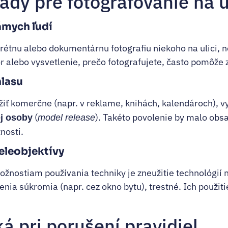
ady pre fotografovanie na u
ámych ľudí
trétnu alebo dokumentárnu fotografiu niekoho na ulici, n
r alebo vysvetlenie, prečo fotografujete, často pomôže 
lasu
žiť komerčne (napr. v reklame, knihách, kalendároch), v
(
). Takéto povolenie by malo ob
ej osoby
model release
nosti.
eleobjektívy
žnostiam používania techniky je zneužitie technológií 
nia súkromia (napr. cez okno bytu), trestné. Ich použiti
á pri porušení pravidiel