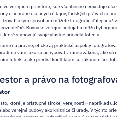
e vo verejnom priestore, kde všeobecne neexistuje oča
ony o ochrane osobných údajov, ľudských právach a prá
dzovať, akým spôsobom môžete fotografie ďalej použív
zpoznateľné. Rovnako verejné podujatia môžu byť orga
 ktoré stanovujú svoje vlastné pravidlá fotenia.
ieme na právne, etické aj praktické aspekty fotografov
oradíme vám, ako sa pohybovať v rámci zákona, aké sú r
ím fotiek, a ako predísť konfliktom so zákonom či s fo
iestor a právo na fotografov
stor
sto, ktoré je prístupné širokej verejnosti – napríklad uli
lebo verejné budovy ako knižnice či úrady. V týchto pri