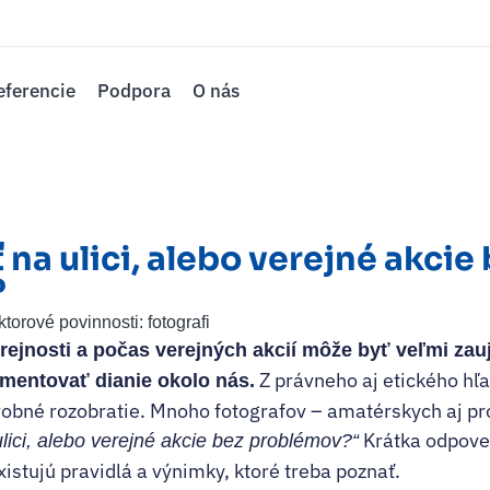
eferencie
Podpora
O nás
na ulici, alebo verejné akcie
?
orové povinnosti: fotografi
rejnosti a počas verejných akcií môže byť veľmi za
Z právneho aj etického hľa
entovať dianie okolo nás.
drobné rozobratie. Mnoho fotografov – amatérskych aj pr
Krátka odpoveď
lici, alebo verejné akcie bez problémov?“
istujú pravidlá a výnimky, ktoré treba poznať.