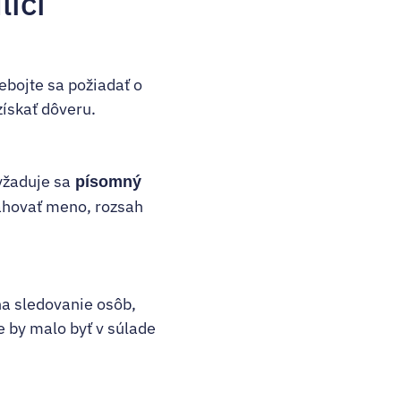
lici
ebojte sa požiadať o
získať dôveru.
yžaduje sa
písomný
sahovať meno, rozsah
na sledovanie osôb,
e by malo byť v súlade