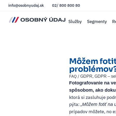
info@osobnyudaj.sk
02/ 800 800 80
Služby
Segmenty
R
Môžem fotiť 
problémov
FAQ /
,
GDPR
GDPR – sekt
Fotografovanie na ve
spôsobom, ako dokum
ktorá si zasluhuje po
pýta:
„Môžem fotiť na u
prípadov môžete, no ex