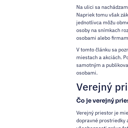
Na ulici sa nachádzam
Napriek tomu však zák
jednotlivca môžu obme
osoby na snímkach ro
osobami alebo firmami,
V tomto článku sa pozr
miestach a akciách. P
samotným a publikovan
osobami.
Verejný pr
Čo je verejný prie
Verejný priestor je mie
dopravné prostriedky a