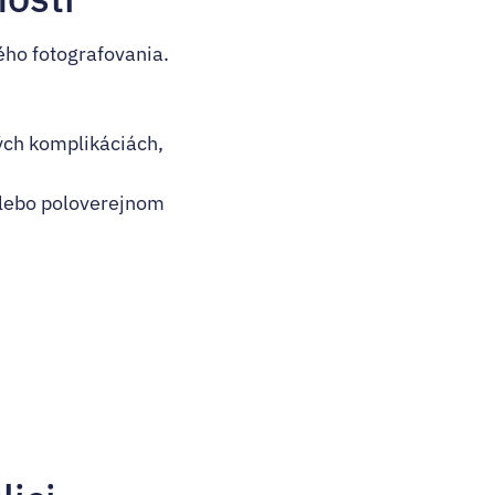
ého fotografovania.
ných komplikáciách,
alebo poloverejnom