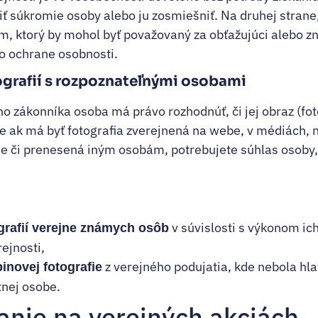
ť súkromie osoby alebo ju zosmiešniť. Na druhej strane
m, ktorý by mohol byť považovaný za obťažujúci alebo zn
o ochrane osobnosti.
ografií s rozpoznateľnými osobami
 zákonníka osoba má právo rozhodnúť, či jej obraz (fot
e ak má byť fotografia zverejnená na webe, v médiách, 
e či prenesená iným osobám, potrebujete súhlas osoby, a
v súvislosti s výkonom ic
ografií verejne známych osôb
ejnosti,
z verejného podujatia, kde nebola hl
inovej fotografie
nej osobe.
anie na verejných akciách