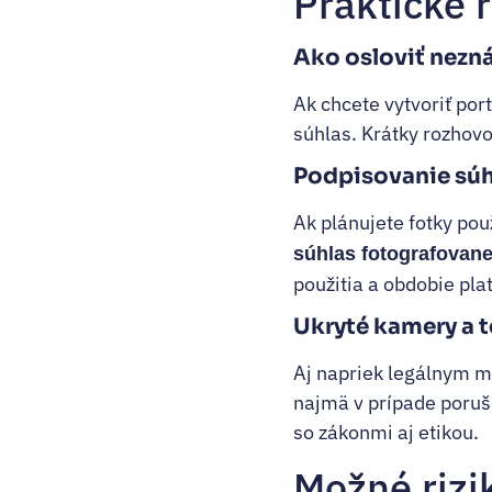
Praktické r
Ako osloviť nezn
Ak chcete vytvoriť por
súhlas. Krátky rozhovo
Podpisovanie súh
Ak plánujete fotky pou
súhlas fotografovan
použitia a obdobie plat
Ukryté kamery a t
Aj napriek legálnym mo
najmä v prípade poruše
so zákonmi aj etikou.
Možné rizik