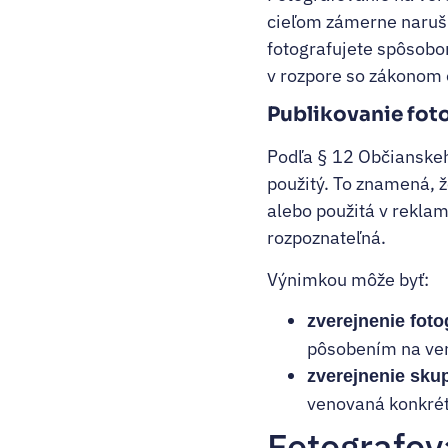
cieľom zámerne naruši
fotografujete spôsobo
v rozpore so zákonom 
Publikovanie fot
Podľa § 12 Občianskeho
použitý. To znamená, ž
alebo použitá v reklam
rozpoznateľná.
Výnimkou môže byť:
zverejnenie fot
pôsobením na ver
zverejnenie skup
venovaná konkrét
Fotografov