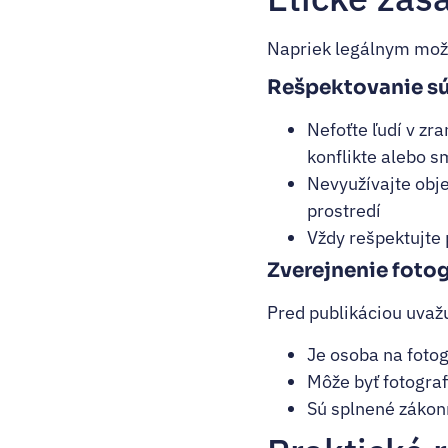
Napriek legálnym možn
Rešpektovanie s
Nefoťte ľudí v zr
konflikte alebo s
Nevyužívajte obj
prostredí
Vždy rešpektujte 
Zverejnenie fotog
Pred publikáciou uvažu
Je osoba na fotog
Môže byť fotogra
Sú splnené zákon