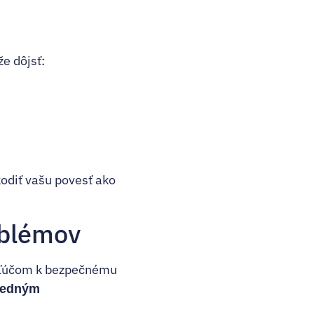
že dôjsť:
odiť vašu povesť ako
oblémov
. Kľúčom k bezpečnému
sledným