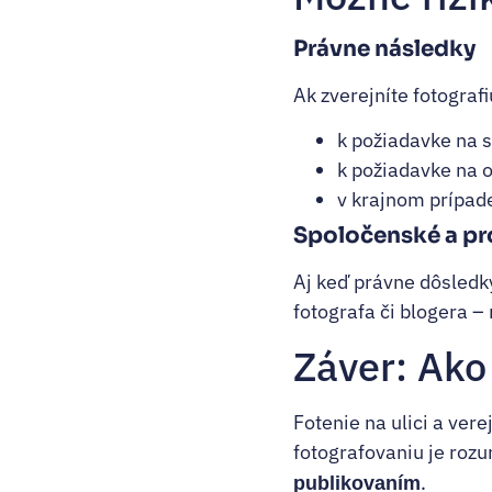
Právne následky
Ak zverejníte fotograf
k požiadavke na s
k požiadavke na 
v krajnom prípad
Spoločenské a pr
Aj keď právne dôsledk
fotografa či blogera –
Záver: Ako
Fotenie na ulici a ver
fotografovaniu je roz
.
publikovaním