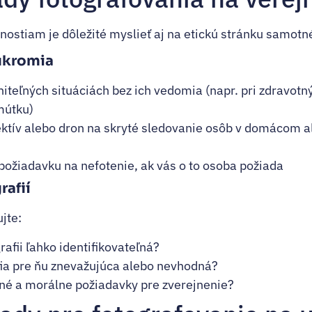
ostiam je dôležité myslieť aj na etickú stránku samotn
úkromia
aniteľných situáciách bez ich vedomia (napr. pri zdravot
mútku)
ektív alebo dron na skryté sledovanie osôb v domácom 
požiadavku na nefotenie, ak vás o to osoba požiada
rafií
jte:
rafii ľahko identifikovateľná?
fia pre ňu znevažujúca alebo nevhodná?
né a morálne požiadavky pre zverejnenie?