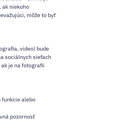
, ak niekoho
evažujúci, môže to byť
ografia, video) bude
na sociálnych sieťach
k je na fotografii
h funkcie alebo
avná pozornosť