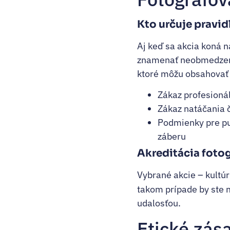
Kto určuje pravid
Aj keď sa akcia koná n
znamenať neobmedzené
ktoré môžu obsahovať 
Zákaz profesionál
Zákaz natáčania či
Podmienky pre pu
záberu
Akreditácia foto
Vybrané akcie – kultú
takom prípade by ste m
udalosťou.
Etické zás