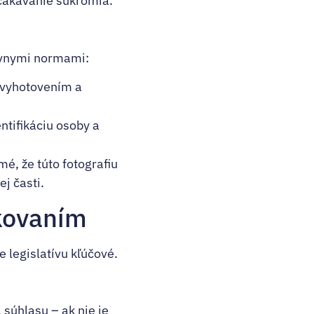
očakávanie súkromia.
ávnymi normami:
 vyhotovením a
entifikáciu osoby a
mé, že túto fotografiu
j časti.
ikovaním
 legislatívu kľúčové.
 súhlasu – ak nie je