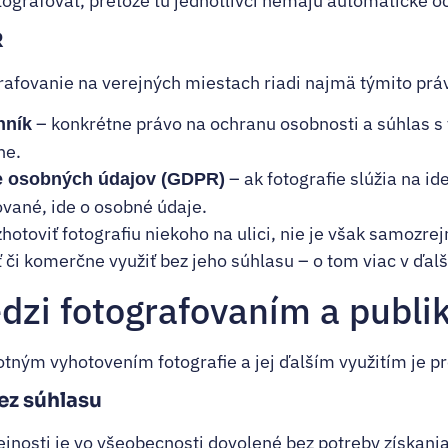
tografovať, pretože tu jednotlivci nemajú automatické 
R
rafovanie na verejných miestach riadi najmä týmito pr
– konkrétne právo na ochranu osobnosti a súhlas s
nník
ne.
– ak fotografie slúžia na id
e osobných údajov (GDPR)
vané, ide o osobné údaje.
otoviť fotografiu niekoho na ulici, nie je však samozrej
 či komerčne využiť bez jeho súhlasu – o tom viac v ďalše
dzi fotografovaním a publ
ným vyhotovením fotografie a jej ďalším využitím je pre
ez súhlasu
jnosti je vo všeobecnosti dovolené bez potreby získania