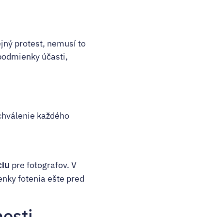
jný protest, nemusí to
podmienky účasti,
chválenie každého
pre fotografov. V
ciu
enky fotenia ešte pred
nosti