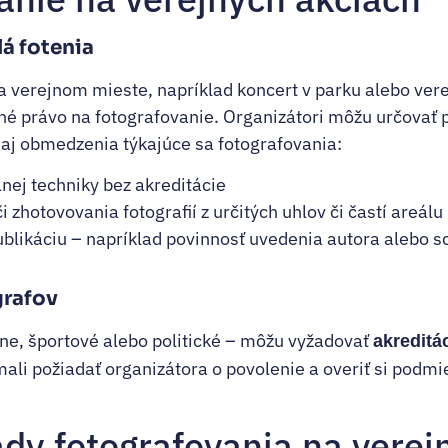
lá fotenia
a verejnom mieste, napríklad koncert v parku alebo vere
 právo na fotografovanie. Organizátori môžu určovať 
aj obmedzenia týkajúce sa fotografovania:
nej techniky bez akreditácie
 zhotovovania fotografií z určitých uhlov či častí areálu
blikáciu – napríklad povinnosť uvedenia autora alebo s
grafov
rne, športové alebo politické – môžu vyžadovať
akreditá
ali požiadať organizátora o povolenie a overiť si podmi
ady fotografovania na verej