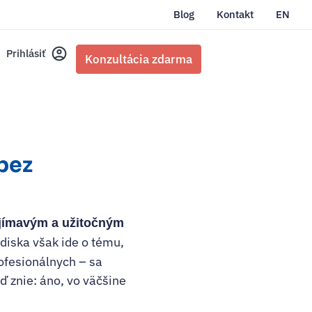
Blog
Kontakt
EN
Prihlásiť
Konzultácia zdarma
 bez
ujímavým a užitočným
diska však ide o tému,
ofesionálnych – sa
 znie: áno, vo väčšine