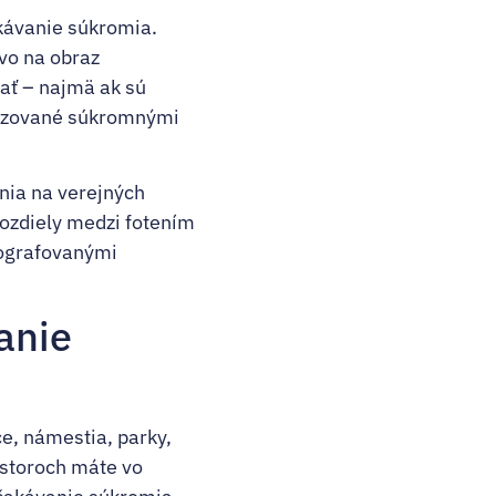
kávanie súkromia.
vo na obraz
ať – najmä ak sú
nizované súkromnými
ania na verejných
ozdiely medzi fotením
tografovanými
anie
ce, námestia, parky,
estoroch máte vo