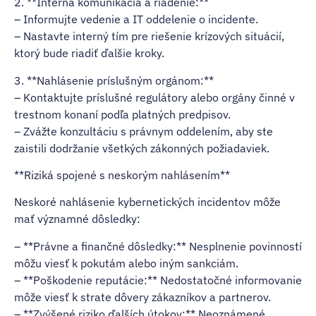
2. **Interná komunikácia a riadenie:**
– Informujte vedenie a IT oddelenie o incidente.
– Nastavte interný tím pre riešenie krízových situácií,
ktorý bude riadiť ďalšie kroky.
3. **Nahlásenie príslušným orgánom:**
– Kontaktujte príslušné regulátory alebo orgány činné v
trestnom konaní podľa platných predpisov.
– Zvážte konzultáciu s právnym oddelením, aby ste
zaistili dodržanie všetkých zákonných požiadaviek.
**Riziká spojené s neskorým nahlásením**
Neskoré nahlásenie kybernetických incidentov môže
mať významné dôsledky:
– **Právne a finančné dôsledky:** Nesplnenie povinností
môžu viesť k pokutám alebo iným sankciám.
– **Poškodenie reputácie:** Nedostatočné informovanie
môže viesť k strate dôvery zákazníkov a partnerov.
– **Zvýšené riziko ďalších útokov:** Neoznámené