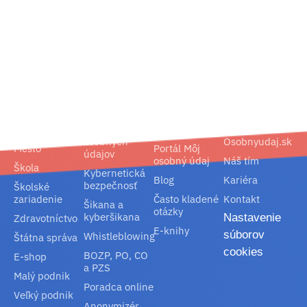
02/ 800 800 80
info@osobnyudaj.sk
Segmenty
Služby
Podpora
O nás
Obec
Ochrana
Referencie
Spoločnosť
osobných
Osobnyudaj.sk
Mesto
Portál Môj
údajov
osobný údaj
Náš tím
Škola
Kybernetická
Blog
Kariéra
bezpečnosť
Školské
zariadenie
Často kladené
Kontakt
Šikana a
otázky
kyberšikana
Nastavenie
Zdravotníctvo
E-knihy
súborov
Whistleblowing
Štátna správa
cookies
BOZP, PO, CO
E-shop
a PZS
Malý podnik
Poradca online
Veľký podnik
Anonymizér