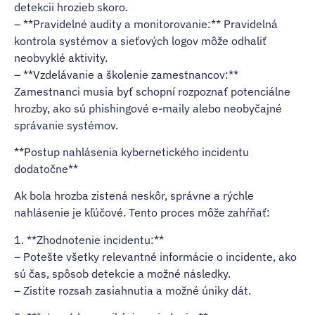
detekcii hrozieb skoro.
– **Pravidelné audity a monitorovanie:** Pravidelná
kontrola systémov a sieťových logov môže odhaliť
neobvyklé aktivity.
– **Vzdelávanie a školenie zamestnancov:**
Zamestnanci musia byť schopní rozpoznať potenciálne
hrozby, ako sú phishingové e-maily alebo neobyčajné
správanie systémov.
**Postup nahlásenia kybernetického incidentu
dodatočne**
Ak bola hrozba zistená neskôr, správne a rýchle
nahlásenie je kľúčové. Tento proces môže zahŕňať:
1. **Zhodnotenie incidentu:**
– Potešte všetky relevantné informácie o incidente, ako
sú čas, spôsob detekcie a možné následky.
– Zistite rozsah zasiahnutia a možné úniky dát.