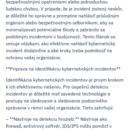
bezpečnostnými opatreniami alebo jednoduchou
ľudskou chybou. V prípade, že je incident zistený neskôr,
je dôležité ho správne a promptne nahlásiť príslušným
orgánom alebo bezpečnostným odborníkom, aby sa
minimalizovali potenciálne škody a zabránilo sa
podobným incidentom v budúcnosti. Tento článok sa
venuje otázkam, ako efektívne nahlásiť kybernetický
incident dodatočne a aké kroky treba podniknúť na
ochranu vašej organizácie.
**Príprava na identifikáciu kybernetických incidentov**
Identifikácia kybernetických incidentov je prvým krokom
k ich efektívnemu riešeniu. Pre úspešnú detekciu
incidentov je dôležité mať zavedené technológie a
postupy na sledovanie a sledovanie podozrivého
správania v rámci vašej organizácie. Tieto zahrňujú:
– **Nástroje na detekciu hrozieb:** Nástroje ako
firewall, antivírový softvér, IDS/IPS môžu pomôcť v