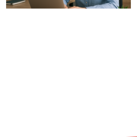
02/ 800 800 80
info@osobnyudaj.sk
Segmenty
Služby
Podpora
O nás
Obec
Ochrana
Referencie
Spoločnosť