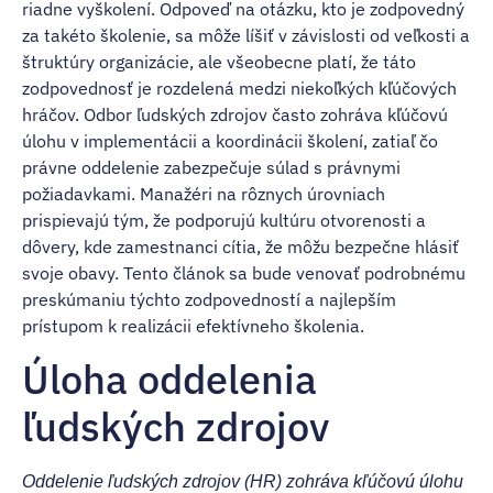
riadne vyškolení. Odpoveď na otázku, kto je zodpovedný
za takéto školenie, sa môže líšiť v závislosti od veľkosti a
štruktúry organizácie, ale všeobecne platí, že táto
zodpovednosť je rozdelená medzi niekoľkých kľúčových
hráčov. Odbor ľudských zdrojov často zohráva kľúčovú
úlohu v implementácii a koordinácii školení, zatiaľ čo
právne oddelenie zabezpečuje súlad s právnymi
požiadavkami. Manažéri na rôznych úrovniach
prispievajú tým, že podporujú kultúru otvorenosti a
dôvery, kde zamestnanci cítia, že môžu bezpečne hlásiť
svoje obavy. Tento článok sa bude venovať podrobnému
preskúmaniu týchto zodpovedností a najlepším
prístupom k realizácii efektívneho školenia.
Úloha oddelenia
ľudských zdrojov
Oddelenie ľudských zdrojov (HR) zohráva kľúčovú úlohu