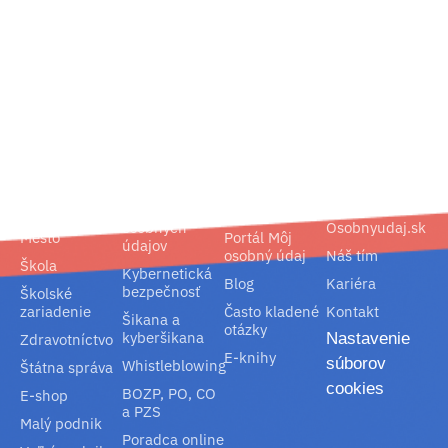
02/ 800 800 80
info@osobnyudaj.sk
Segmenty
Služby
Podpora
O nás
Obec
Ochrana
Referencie
Spoločnosť
osobných
Osobnyudaj.sk
Mesto
Portál Môj
údajov
osobný údaj
Náš tím
Škola
Kybernetická
Blog
Kariéra
bezpečnosť
Školské
zariadenie
Často kladené
Kontakt
Šikana a
otázky
kyberšikana
Nastavenie
Zdravotníctvo
E-knihy
súborov
Whistleblowing
Štátna správa
cookies
BOZP, PO, CO
E-shop
a PZS
Malý podnik
Poradca online