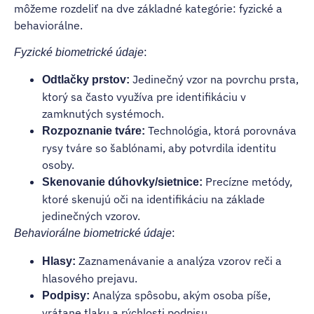
môžeme rozdeliť na dve základné kategórie: fyzické a
behaviorálne.
:
Fyzické biometrické údaje
Jedinečný vzor na povrchu prsta,
Odtlačky prstov:
ktorý sa často využíva pre identifikáciu v
zamknutých systémoch.
Technológia, ktorá porovnáva
Rozpoznanie tváre:
rysy tváre so šablónami, aby potvrdila identitu
osoby.
Precízne metódy,
Skenovanie dúhovky/sietnice:
ktoré skenujú oči na identifikáciu na základe
jedinečných vzorov.
:
Behaviorálne biometrické údaje
Zaznamenávanie a analýza vzorov reči a
Hlasy:
hlasového prejavu.
Analýza spôsobu, akým osoba píše,
Podpisy:
vrátane tlaku a rýchlosti podpisu.