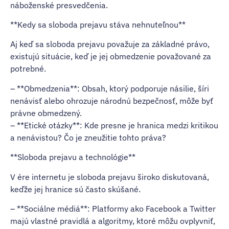
náboženské presvedčenia.
**Kedy sa sloboda prejavu stáva nehnuteľnou**
Aj keď sa sloboda prejavu považuje za základné právo,
existujú situácie, keď je jej obmedzenie považované za
potrebné.
– **Obmedzenia**: Obsah, ktorý podporuje násilie, šíri
nenávisť alebo ohrozuje národnú bezpečnosť, môže byť
právne obmedzený.
– **Etické otázky**: Kde presne je hranica medzi kritikou
a nenávistou? Čo je zneužitie tohto práva?
**Sloboda prejavu a technológie**
V ére internetu je sloboda prejavu široko diskutovaná,
keďže jej hranice sú často skúšané.
– **Sociálne médiá**: Platformy ako Facebook a Twitter
majú vlastné pravidlá a algoritmy, ktoré môžu ovplyvniť,