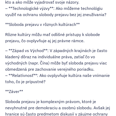
kto a ako môže vyjadrovať svoje názory.
– **Technologické výzvy**: Ako môžeme technológiu
využiť na ochranu slobody prejavu bez jej zneužívania?
**Sloboda prejavu v rôznych kultúrach**
Rôzne kultúry môžu mať odlišné prístupy k slobode
prejavu, čo ovplyvňuje aj jej právne rámce.
– **Západ vs Východ**: V západných krajinách je často
kladený dôraz na individuálne práva, zatiaľ čo vo
východných (napr. Čína) môže byť sloboda prejavu viac
obmedzená pre zachovanie verejného poriadku.
– **Relatívnosť**: Ako ovplyvňuje kultúra naše vnímanie
toho, čo je prípustné?
**Záver**
Sloboda prejavu je komplexným právom, ktoré je
nevyhnutné pre demokraciu a osobnú slobodu. Avšak jej
hranice sú často predmetom diskusií v záujme ochrany