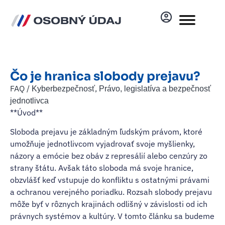
Čo je hranica slobody prejavu?
FAQ /
,
Kyberbezpečnosť
Právo, legislatíva a bezpečnosť
jednotlivca
**Úvod**
Sloboda prejavu je základným ľudským právom, ktoré
umožňuje jednotlivcom vyjadrovať svoje myšlienky,
názory a emócie bez obáv z represálií alebo cenzúry zo
strany štátu. Avšak táto sloboda má svoje hranice,
obzvlášť keď vstupuje do konfliktu s ostatnými právami
a ochranou verejného poriadku. Rozsah slobody prejavu
môže byť v rôznych krajinách odlišný v závislosti od ich
právnych systémov a kultúry. V tomto článku sa budeme