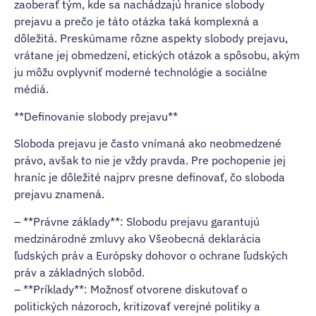
zaoberať tým, kde sa nachádzajú hranice slobody
prejavu a prečo je táto otázka taká komplexná a
dôležitá. Preskúmame rôzne aspekty slobody prejavu,
vrátane jej obmedzení, etických otázok a spôsobu, akým
ju môžu ovplyvniť moderné technológie a sociálne
médiá.
**Definovanie slobody prejavu**
Sloboda prejavu je často vnímaná ako neobmedzené
právo, avšak to nie je vždy pravda. Pre pochopenie jej
hraníc je dôležité najprv presne definovať, čo sloboda
prejavu znamená.
– **Právne základy**: Slobodu prejavu garantujú
medzinárodné zmluvy ako Všeobecná deklarácia
ľudských práv a Európsky dohovor o ochrane ľudských
práv a základných slobôd.
– **Príklady**: Možnosť otvorene diskutovať o
politických názoroch, kritizovať verejné politiky a