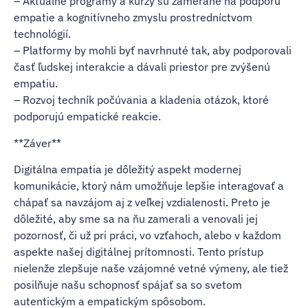
– Aktuálne programy a kurzy sú zamerané na podporu
empatie a kognitívneho zmyslu prostredníctvom
technológií.
– Platformy by mohli byť navrhnuté tak, aby podporovali
časť ľudskej interakcie a dávali priestor pre zvýšenú
empatiu.
– Rozvoj techník počúvania a kladenia otázok, ktoré
podporujú empatické reakcie.
**Záver**
Digitálna empatia je dôležitý aspekt modernej
komunikácie, ktorý nám umožňuje lepšie interagovať a
chápať sa navzájom aj z veľkej vzdialenosti. Preto je
dôležité, aby sme sa na ňu zamerali a venovali jej
pozornosť, či už pri práci, vo vzťahoch, alebo v každom
aspekte našej digitálnej prítomnosti. Tento prístup
nielenže zlepšuje naše vzájomné vetné výmeny, ale tiež
posilňuje našu schopnosť spájať sa so svetom
autentickým a empatickým spôsobom.