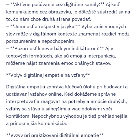
– **Aktívne počúvanie cez digitálne kanály:** Aj keď
komunikujeme cez obrazovku, je dôležité sústrediť sa na
to, čo nám chce druhá strana povedať.
– **Jemnosť a rešpekt v jazyku:** Vyberanie vhodných
slov môže v digitálnom kontexte znamenať rozdiel medzi
porozumením a nepochopením.
– **Pozornosť k neverbálnym indikátorom:** Aj v
textových formátoch, ako sú emoji a interpunkcia,
môžeme nájsť znamenia emocionálnych stavov.
**Vplyv digitálnej empatie na vzťahy**
Digitálna empatia zohráva kľúčovú úlohu pri budovaní a
udržiavaní vzťahov online. Keď dokážeme správne
interpretovať a reagovať na potreby a emócie druhých,
vzťahy sa stávajú silnejšími a viac odolnými voči
konfliktom. Nepochybnou výhodou je tiež prehľadnejšia
a prínosnejšia komunikácia.
**Výzvy pri praktizovaní digitálnej empatie**