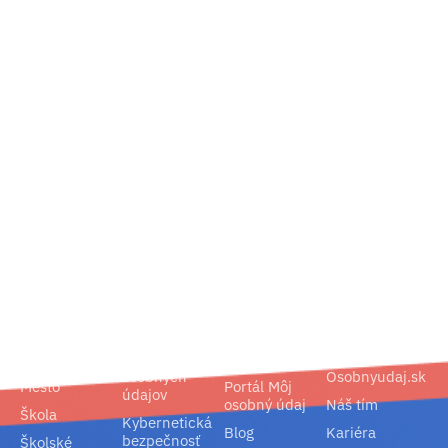
02/ 800 800 80
info@osobnyudaj.sk
Segmenty
Služby
Podpora
O nás
Obec
Ochrana
Referencie
Spoločnosť
osobných
Osobnyudaj.sk
Mesto
Portál Môj
údajov
osobný údaj
Náš tím
Škola
Kybernetická
Blog
Kariéra
bezpečnosť
Školské