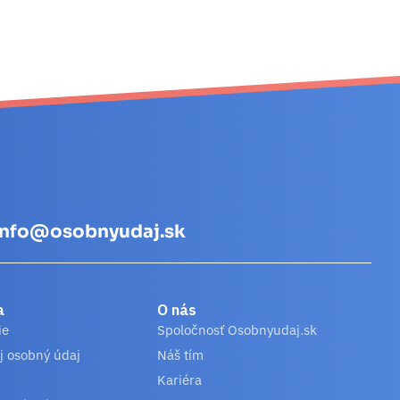
info@osobnyudaj.sk
a
O nás
ie
Spoločnosť Osobnyudaj.sk
j osobný údaj
Náš tím
Kariéra