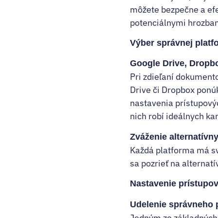
môžete bezpečne a efek
potenciálnymi hrozba
Výber správnej platf
Google Drive, Dropbo
Pri zdieľaní dokumento
Drive či Dropbox ponú
nastavenia prístupovýc
nich robí ideálnych ka
Zváženie alternatívn
Každá platforma má sv
sa pozrieť na alternat
Nastavenie prístupov
Udelenie správneho 
Jedným zo základných 