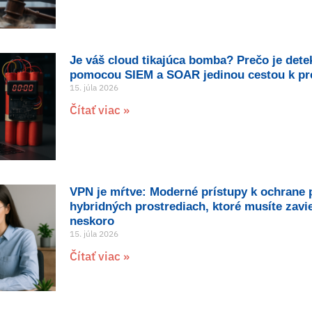
Je váš cloud tikajúca bomba? Prečo je dete
pomocou SIEM a SOAR jedinou cestou k pre
15. júla 2026
Čítať viac »
VPN je mŕtve: Moderné prístupy k ochrane 
hybridných prostrediach, ktoré musíte zavi
neskoro
15. júla 2026
Čítať viac »