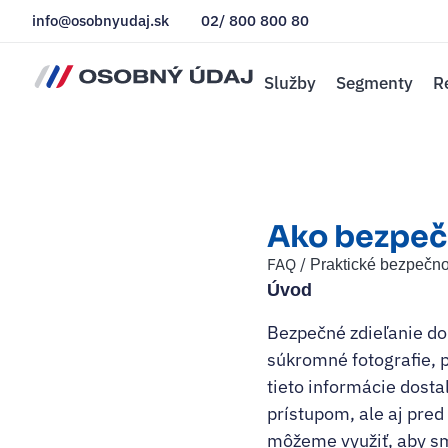
info@osobnyudaj.sk
02/ 800 800 80
Služby
Segmenty
R
Ako bezpečn
FAQ /
Praktické bezpečno
Úvod
Bezpečné zdieľanie dok
súkromné fotografie, p
tieto informácie dost
prístupom, ale aj pred 
môžeme využiť, aby sme