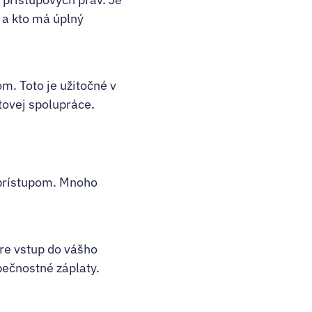
 a kto má úplný
. Toto je užitočné v
tovej spolupráce.
 prístupom. Mnoho
pre vstup do vášho
pečnostné záplaty.