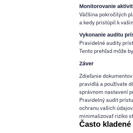
Monitorovanie aktivi
Väčšina pokročilých pl
a kedy pristúpil k vaš
Vykonanie auditu prí
Pravidelné audity prís
Tento prehľad môže by
Záver
Zdieľanie dokumentov 
pravidlá a používate d
správnom nastavení prí
Pravidelný audit prís
ochranu vašich údajov
minimalizovať riziko s
Často kladené