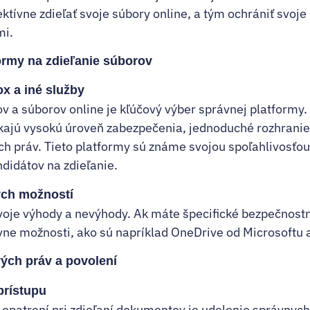
tívne zdieľať svoje súbory online, a tým ochrániť svoje
mi.
ormy na zdieľanie súborov
x a iné služby
v a súborov online je kľúčový výber správnej platformy.
kajú vysokú úroveň zabezpečenia, jednoduché rozhranie
h práv. Tieto platformy sú známe svojou spoľahlivosťou
ndidátov na zdieľanie.
ych možností
oje výhody a nevýhody. Ak máte špecifické bezpečnostn
ívne možnosti, ako sú napríklad OneDrive od Microsoftu 
ých práv a povolení
prístupu
opatrení pri zdieľaní dokumentov je udelenie správnych