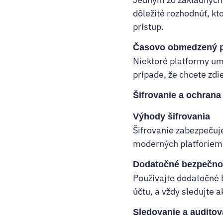
dôležité rozhodnúť, kt
prístup.
Časovo obmedzený p
Niektoré platformy um
prípade, že chcete zdi
Šifrovanie a ochrana
Výhody šifrovania
Šifrovanie zabezpeču
moderných platforiem 
Dodatočné bezpečnos
Používajte dodatočné b
účtu, a vždy sledujte 
Sledovanie a audito