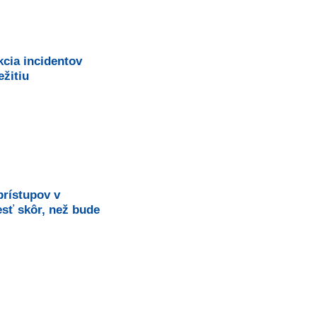
kcia incidentov
žitiu
prístupov v
esť skôr, než bude