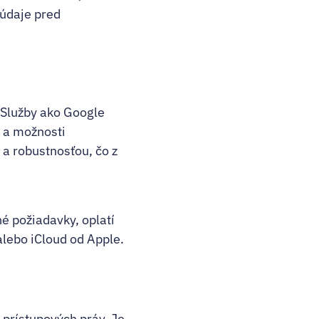
 údaje pred
 Služby ako Google
 a možnosti
 a robustnosťou, čo z
é požiadavky, oplatí
alebo iCloud od Apple.
 prístupových práv. Je