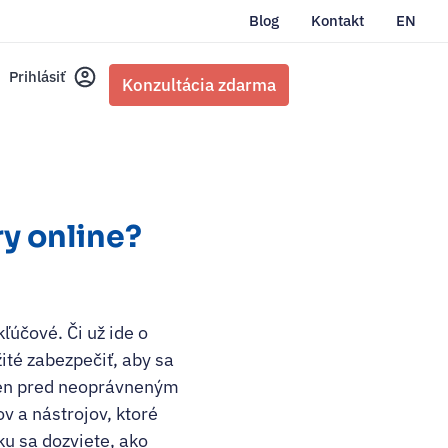
Blog
Kontakt
EN
Prihlásiť
Konzultácia zdarma
y online?
ľúčové. Či už ide o
ité zabezpečiť, aby sa
elen pred neoprávneným
ov a nástrojov, ktoré
ku sa dozviete, ako