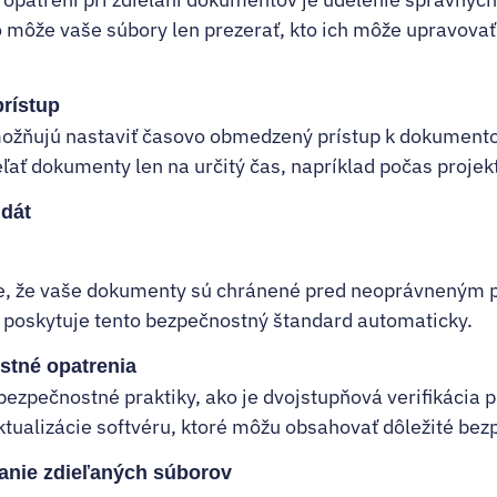
o môže vaše súbory len prezerať, kto ich môže upravovať
rístup
ožňujú nastaviť časovo obmedzený prístup k dokumentom
eľať dokumenty len na určitý čas, napríklad počas projek
 dát
je, že vaše dokumenty sú chránené pred neoprávneným
poskytuje tento bezpečnostný štandard automaticky.
tné opatrenia
ezpečnostné praktiky, ako je dvojstupňová verifikácia 
aktualizácie softvéru, ktoré môžu obsahovať dôležité bez
vanie zdieľaných súborov