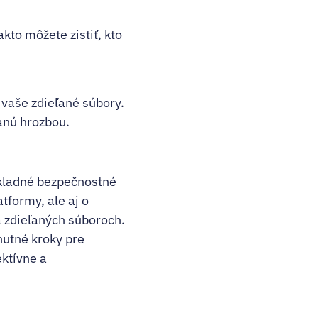
kto môžete zistiť, kto
 vaše zdieľané súbory.
anú hrozbou.
ákladné bezpečnostné
tformy, ale aj o
a zdieľaných súboroch.
nutné kroky pre
ktívne a