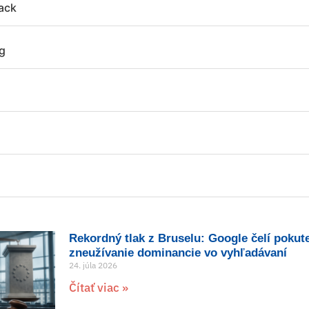
tack
ng
Rekordný tlak z Bruselu: Google čelí pokut
zneužívanie dominancie vo vyhľadávaní
24. júla 2026
Čítať viac »