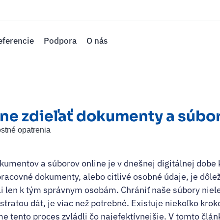
eferencie
Podpora
O nás
e zdieľať dokumenty a súbor
stné opatrenia
umentov a súborov online je v dnešnej digitálnej dobe k
racovné dokumenty, alebo citlivé osobné údaje, je dôlež
ali len k tým správnym osobám. Chrániť naše súbory ni
stratou dát, je viac než potrebné. Existuje niekoľko krok
 tento proces zvládli čo najefektívnejšie. V tomto člán