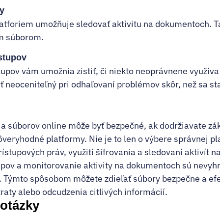
ty
atforiem umožňuje sledovať aktivitu na dokumentoch. Ta
im súborom.
stupov
tupov vám umožnia zistiť, či niekto neoprávnene využíva
ť neoceniteľný pri odhaľovaní problémov skôr, než sa st
a súborov online môže byť bezpečné, ak dodržiavate z
ôveryhodné platformy. Nie je to len o výbere správnej pla
stupových práv, využití šifrovania a sledovaní aktivít n
tupov a monitorovanie aktivity na dokumentoch sú nevyh
. Týmto spôsobom môžete zdieľať súbory bezpečne a efe
traty alebo odcudzenia citlivých informácií.
 otázky