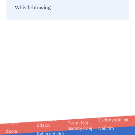
Whistleblowing
02/ 800 800 80
info@osobnyudaj.sk
Segmenty
Služby
Podpora
O nás
Obec
Ochrana
Referencie
Spoločnosť
osobných
Osobnyudaj.sk
Mesto
Portál Môj
údajov
osobný údaj
Náš tím
Škola
Kybernetická