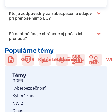
Kto je zodpovedný za zabezpečenie údajov
pri prenose mimo EÚ?
Sú osobné údaje chránené aj počas ich
prenosu?
Populárne témy
NIS
O
GDPR
Kyberbezpečnosť
Kyberšikana
Wh
2
nás
Témy
GDPR
Kyberbezpečnosť
Kyberšikana
NIS 2
O nás