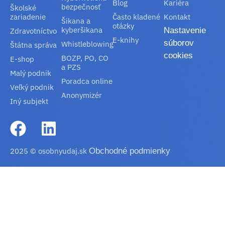
Blog
Kariéra
bezpečnosť
Školské
zariadenie
Často kladené
Kontakt
Šikana a
otázky
kyberšikana
Nastavenie
Zdravotníctvo
E-knihy
súborov
Whistleblowing
Štátna správa
cookies
BOZP, PO, CO
E-shop
a PZS
Malý podnik
Poradca online
Veľký podnik
Anonymizér
Iný subjekt
2025 © osobnyudaj.sk
Obchodné podmienky