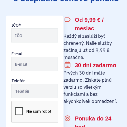
Od 9,99 € /
IČO*
mesiac
Každý si zaslúži byť
chránený. Naše služby
začínajú už od 9,99 €
E-mail
mesačne.
30 dní zadarmo
Prvých 30 dní máte
zadarmo. Získate plnú
Telefón
verziu so všetkými
funkciami a bez
akýchkoľvek obmedzení.
Ponuka do 24