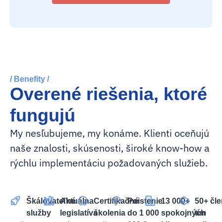
/ Benefity /
Overené riešenia, ktoré
fungujú
My nesľubujeme, my konáme. Klienti oceňujú
naše znalosti, skúsenosti, široké know-how a
rýchlu implementáciu požadovaných služieb.
Škálovateľné
Aktuálna
Certifikačné
Poistenie
13 000+
50+ čl
služby
legislatíva
školenia
do 1 000
spokojných
tím