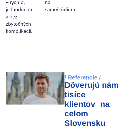
– rýchlo,
na
jednoducho
samoštúdium.
a bez
zbytočných
komplikácií.
/ Referencie /
Dôverujú nám
tisíce
klientov na
celom
Slovensku