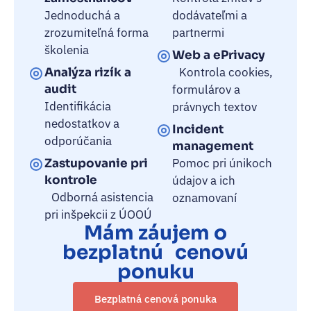
Jednoduchá a
dodávateľmi a
zrozumiteľná forma
partnermi
školenia
Web a ePrivacy
Kontrola cookies,
Analýza rizík a
audit
formulárov a
Identifikácia
právnych textov
nedostatkov a
Incident
odporúčania
management
Pomoc pri únikoch
Zastupovanie pri
kontrole
údajov a ich
Odborná asistencia
oznamovaní
pri inšpekcii z ÚOOÚ
Mám záujem o
bezplatnú cenovú
ponuku
Bezplatná cenová ponuka