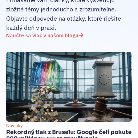
zložité témy jednoducho a zrozumiteľne.
Objavte odpovede na otázky, ktoré riešite
každý deň v praxi.
Naučte sa viac v našom blogu
Novinky
Be
Rekordný tlak z Bruselu: Google čelí pokute
int