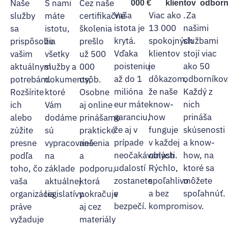
Naše
S nami
Cez naše
000 €
klientov
odborn
Vaša
Viac ako
.Za
služby
máte
certifikačné
istota je
13 000
našimi
sa
istotu,
školenia
krytá.
spokojných
službami
prispôsobia
že
prešlo
Vďaka
klientov
stojí viac
vašim
všetky
už 500
poisteniu
je
ako 50
aktuálnym
služby a
000
až do 1
dôkazom,
odborníkov
potrebám.
dokumenty,
osôb.
milióna
že naše
Každý z
Rozšírite
ktoré
Osobne
eur máte
know-
nich
ich
Vám
aj online
garanciu,
how
prináša
alebo
dodáme
prinášame
že aj v
funguje
skúsenosti
zúžite
sú
praktické
prípade
v každej
a know-
presne
vypracované
riešenia
neočakávaných
oblasti.
how, na
podľa
na
a
udalostí
Rýchlo,
ktoré sa
toho, čo
základe
podporu,
zostanete
spoľahlivo
môžete
vaša
aktuálnej
ktorá
v
a bez
spoľahnúť.
organizácia
legislatívy.
pokračuje
bezpečí.
kompromisov.
práve
aj cez
vyžaduje
materiály