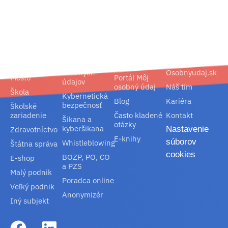
02/ 800 800 80
info@osobnyudaj.sk
Segmenty
Služby
Podpora
O nás
Obec
Ochrana
Referencie
Spoločnosť
osobných
Osobnyudaj.sk
Mesto
Portál Môj
údajov
osobný údaj
Náš tím
Škola
Kybernetická
Blog
Kariéra
bezpečnosť
Školské
zariadenie
Často kladené
Kontakt
Šikana a
otázky
kyberšikana
Nastavenie
Zdravotníctvo
E-knihy
súborov
Whistleblowing
Štátna správa
cookies
BOZP, PO, CO
E-shop
a PZS
Malý podnik
Poradca online
Veľký podnik
Anonymizér
Iný subjekt