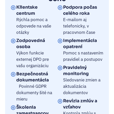
Klientske
Podpora počas
centrum
celého roka
Rýchla pomoc a
E-mailom aj
odpovede na vaše
telefonicky, v
otázky
pracovnom čase
Zodpovedná
Implementácia
osoba
opatrení
Výkon funkcie
Pomoc s nastavením
externej DPO pre
pravidiel a postupov
vašu organizáciu
Pravidelný
monitoring
Bezpečnostná
Sledovanie zmien a
dokumentácia
Povinné GDPR
aktualizácia
dokumenty šité na
dokumentov
mieru
Revízia zmlúv a
vzťahov
Školenia
Kontrola zmlúv s
zamestnancov