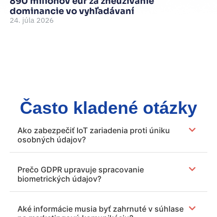
890 miliónov eur za zneužívanie
Je
dominancie vo vyhľadávaní
d
24. júla 2026
je
15
Často kladené otázky
Ako zabezpečiť IoT zariadenia proti úniku
osobných údajov?
Prečo GDPR upravuje spracovanie
biometrických údajov?
Aké informácie musia byť zahrnuté v súhlase